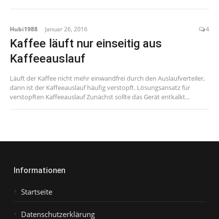
Hubi1988
Januar 26, 2016
4
Kaffee läuft nur einseitig aus
Kaffeeauslauf
Läuft der Kaffee nicht mehr einwandfrei durch den Auslaufverteiler,
dann ist der Kaffeeauslauf häufig verstopft. Lösungsansatz für
verstopften Kaffeeauslauf Zunächst sollte das Gerät entkalkt...
Informationen
Startseite
Datenschutzerklärung