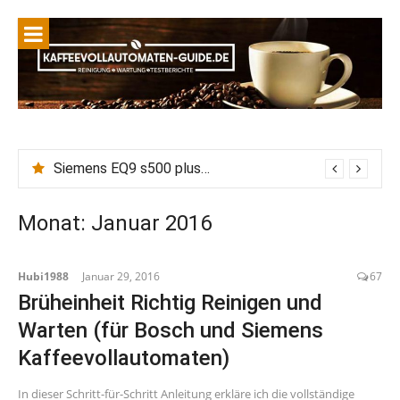
Siemens EQ9 s500 plus connect Wasserhärte einstellen, Entkalken vs Calc n Clean: Wie wirkt die eingestellte Wasserhärte auf Entkalkungszyklen?
Monat:
Januar 2016
Hubi1988
Januar 29, 2016
67
Brüheinheit Richtig Reinigen und
Warten (für Bosch und Siemens
Kaffeevollautomaten)
In dieser Schritt-für-Schritt Anleitung erkläre ich die vollständige