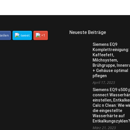
Neueste Beiträge
teilen
tweet
+1
Siemens EQ9
Komplettreinigung:
Kaffeefett,
Milchsystem,
Brühgruppe, Innen
+ Gehäuse optimal
pflegen
April 17, 2023
Siemens EQ9 s500 
connect Wasserhär
einstellen, Entkalke
Calc n Clean: Wie wi
die eingestellte
Wasserhärte auf
Entkalkungszyklen
März 21, 2023