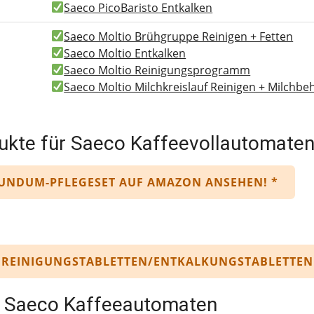
Saeco PicoBaristo Entkalken
Saeco Moltio Brühgruppe Reinigen + Fetten
Saeco Moltio Entkalken
Saeco Moltio Reinigungsprogramm
Saeco Moltio Milchkreislauf Reinigen + Milch
ukte für Saeco Kaffeevollautomate
RUNDUM-PFLEGESET AUF AMAZON ANSEHEN! *
T REINIGUNGSTABLETTEN/ENTKALKUNGSTABLETTEN
u Saeco Kaffeeautomaten