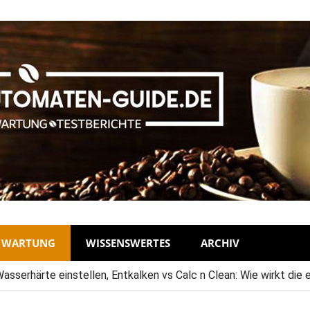
D WARTUNG
WISSENSWERTES
ARCHIV
serhärte einstellen, Entkalken vs Calc n Clean: Wie wirkt die 