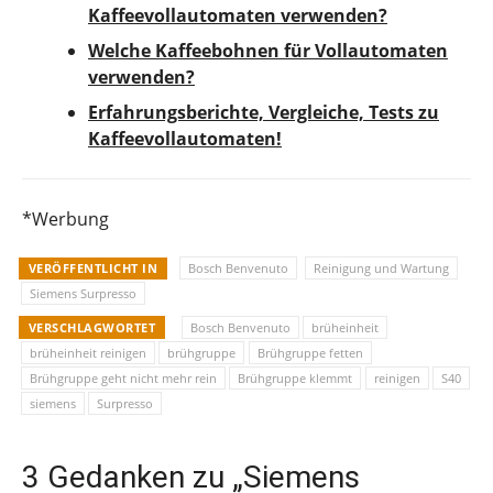
Kaffeevollautomaten verwenden?
Welche Kaffeebohnen für Vollautomaten
verwenden?
Erfahrungsberichte, Vergleiche, Tests zu
Kaffeevollautomaten!
*Werbung
VERÖFFENTLICHT IN
Bosch Benvenuto
Reinigung und Wartung
Siemens Surpresso
VERSCHLAGWORTET
Bosch Benvenuto
brüheinheit
brüheinheit reinigen
brühgruppe
Brühgruppe fetten
Brühgruppe geht nicht mehr rein
Brühgruppe klemmt
reinigen
S40
siemens
Surpresso
3 Gedanken zu „Siemens