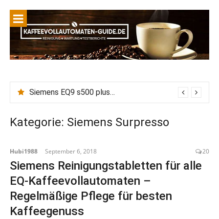
Siemens EQ9 s500 plus connect Wasserhärte einstellen, Entkalken vs Calc n Clean: Wie wirkt die eingestellte Wasserhärte auf Entkalkungszyklen?
Kategorie:
Siemens Surpresso
Hubi1988
September 6, 2018
20
Siemens Reinigungstabletten für alle
EQ-Kaffeevollautomaten –
Regelmäßige Pflege für besten
Kaffeegenuss