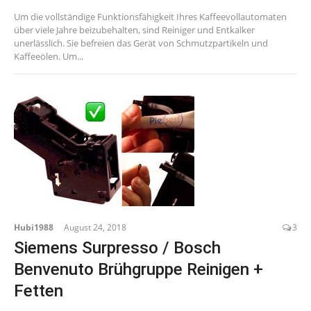
Um die vollständige Funktionsfähigkeit Ihres Kaffeevollautomaten
über viele Jahre beizubehalten, sind Reiniger und Entkalker
unerlässlich. Sie befreien das Gerät von Schmutzpartikeln und
Kaffeeölen. Um...
Hubi1988
August 24, 2018
3
Siemens Surpresso / Bosch
Benvenuto Brühgruppe Reinigen +
Fetten