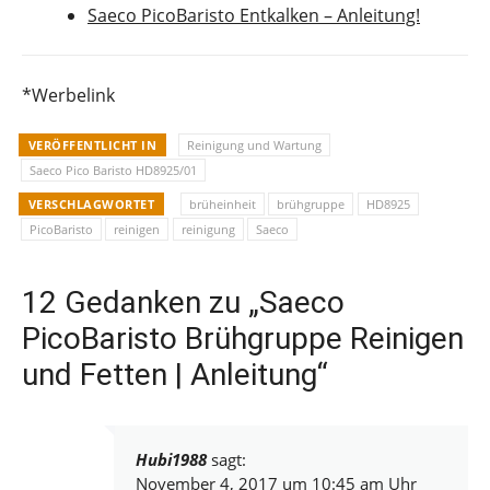
Saeco PicoBaristo Entkalken – Anleitung!
*Werbelink
VERÖFFENTLICHT IN
Reinigung und Wartung
Saeco Pico Baristo HD8925/01
VERSCHLAGWORTET
brüheinheit
brühgruppe
HD8925
PicoBaristo
reinigen
reinigung
Saeco
12 Gedanken zu „Saeco
PicoBaristo Brühgruppe Reinigen
und Fetten | Anleitung“
Hubi1988
sagt:
November 4, 2017 um 10:45 am Uhr