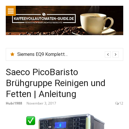
Siemens EQ9 Komplettreinigung: Kaffeefett, Milchsystem, Brühgruppe, Innenraum + Gehäuse optimal pflegen
Saeco PicoBaristo
Brühgruppe Reinigen und
Fetten | Anleitung
Hubi1988
November 3, 2017
12