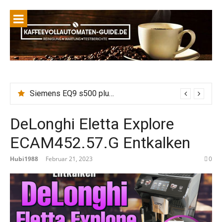
Siemens EQ9 s500 plus connect Wasserhärte einstellen, Entkalken vs Calc n Clean: Wie wirkt die eingestellte Wasserhärte auf Entkalkungszyklen?
DeLonghi Eletta Explore
ECAM452.57.G Entkalken
Hubi1988
Februar 21, 2023
0