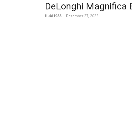
DeLonghi Magnifica
DeLonghi Eletta Explore Wasserhä
Hubi1988
Dezember 27, 2022