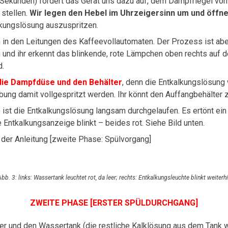
ekunden) fordert das Gerät uns dazu auf, dem Dampfriegel von de
stellen.
Wir legen den Hebel im Uhrzeigersinn um und öffn
kungslösung auszuspritzen.
 in den Leitungen des Kaffeevollautomaten. Der Prozess ist abe
 und ihr erkennt das blinkende, rote Lämpchen oben rechts auf d
d.
die Dampfdüse und den Behälter
, denn die Entkalkungslösung
ng damit vollgespritzt werden. Ihr könnt den Auffangbehälter z
 ist die Entkalkungslösung langsam durchgelaufen. Es ertönt ei
 Entkalkungsanzeige blinkt – beides rot. Siehe Bild unten.
t der Anleitung [zweite Phase: Spülvorgang]
bb. 3: links: Wassertank leuchtet rot, da leer; rechts: Entkalkungsleuchte blinkt weiterh
ZWEITE PHASE [ERSTER SPÜLDURCHGANG]
er und den Wassertank (die restliche Kalklösung aus dem Tank w