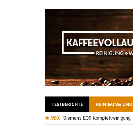
TESTBERICHTE
REINIGUNG UN
NEU:
Siemens EQ9 Komplettreinigung: 
Siemens EQ9 s500 plus connect Wa
Entkalkungszyklen?