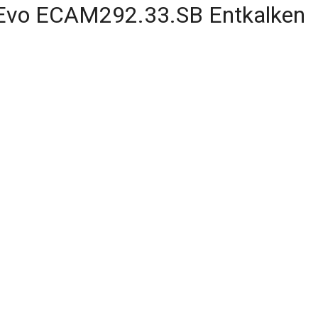
 Evo ECAM292.33.SB Entkalken
rte einstellen + Wasserfilter einsetzen