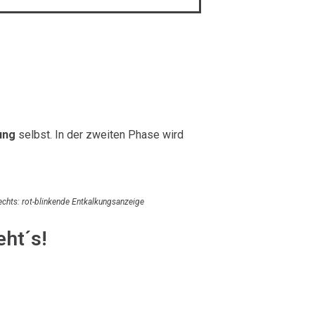
ung
selbst. In der zweiten Phase wird
rechts: rot-blinkende Entkalkungsanzeige
eht´s!