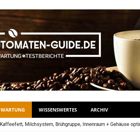
D WARTUNG
WISSENSWERTES
ARCHIV
Kaffeefett, Milchsystem, Brühgruppe, Innenraum + Gehäuse opti
sserhärte einstellen, Entkalken vs Calc n Clean: Wie wirkt die 