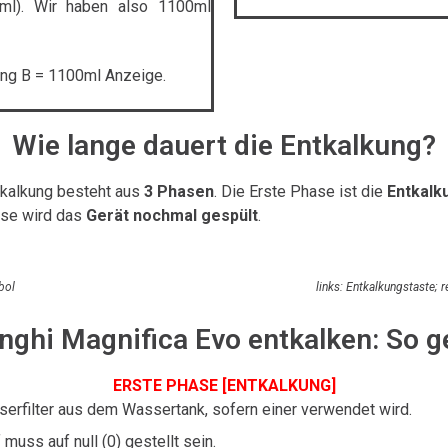
ml). Wir haben also 1100ml
ung B = 1100ml Anzeige.
Wie lange dauert die Entkalkung?
ntkalkung besteht aus
3 Phasen
. Die Erste Phase ist die
Entkalk
ase wird das
Gerät nochmal gespült
.
bol
links: Entkalkungstaste; 
ghi Magnifica Evo entkalken: So g
ERSTE PHASE [ENTKALKUNG]
serfilter aus dem Wassertank, sofern einer verwendet wird.
uss auf null (0) gestellt sein.