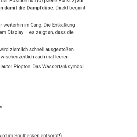
r Position null (0) [siehe Punkt 2] auf
en damit die Dampfdüse
. Direkt beginnt
r weiterhin im Gang. Die Entkalkung
em Display – es zeigt an, dass die
 wird ziemlich schnell ausgestoßen,
wischenzeitlich auch mal leeren.
n lauter Piepton. Das Wassertanksymbol
in
ird im Spülbecken entsorgt!)