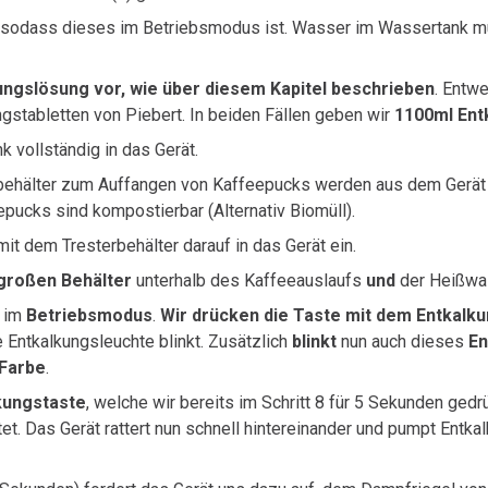
n, sodass dieses im Betriebsmodus ist. Wasser im Wassertank m
kungslösung vor, wie über diesem Kapitel beschrieben
. Entw
gstabletten von Piebert. In beiden Fällen geben wir
1100ml Ent
 vollständig in das Gerät.
rbehälter zum Auffangen von Kaffeepucks werden aus dem Gerät 
pucks sind kompostierbar (Alternativ Biomüll).
it dem Tresterbehälter darauf in das Gerät ein.
großen Behälter
unterhalb des Kaffeeauslaufs
und
der Heißwa
d im
Betriebsmodus
.
Wir drücken die Taste mit dem Entkalk
e Entkalkungsleuchte blinkt. Zusätzlich
blinkt
nun auch dieses
En
 Farbe
.
kungstaste
, welche wir bereits im Schritt 8 für 5 Sekunden ged
tet. Das Gerät rattert nun schnell hintereinander und pumpt Entk