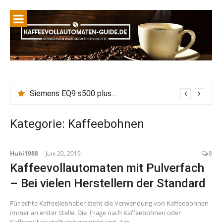
Siemens EQ9 s500 plus connect Wasserhärte einstellen, Entkalken vs Calc n Clean: Wie wirkt die eingestellte Wasserhärte auf Entkalkungszyklen?
Kategorie:
Kaffeebohnen
Hubi1988
Juni 20, 2019
8
Kaffeevollautomaten mit Pulverfach
– Bei vielen Herstellern der Standard
Für echte Kaffeeliebhaber steht die Verwendung von Kaffeebohnen
immer an erster Stelle. Die Frage nach Kaffeebohnen oder