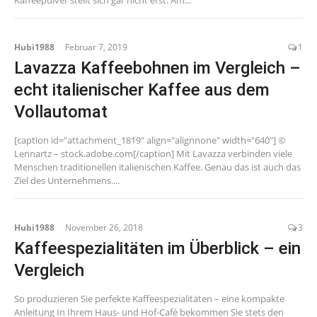
Kaffeepulver stellt sich gar nicht erst. Am...
Hubi1988
Februar 7, 2019
1
Lavazza Kaffeebohnen im Vergleich –
echt italienischer Kaffee aus dem
Vollautomat
[caption id="attachment_1819" align="alignnone" width="640"] ©
Lennartz – stock.adobe.com[/caption] Mit Lavazza verbinden viele
Menschen traditionellen italienischen Kaffee. Genau das ist auch das
Ziel des Unternehmens....
Hubi1988
November 26, 2018
3
Kaffeespezialitäten im Überblick – ein
Vergleich
So produzieren Sie perfekte Kaffeespezialitäten – eine kompakte
Anleitung In Ihrem Haus- und Hof-Café bekommen Sie stets den