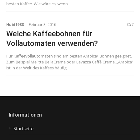
besten Kaffee. Wie wäre es, wenn...
Hubi1988
Februar 3, 2016
7
Welche Kaffeebohnen für
Vollautomaten verwenden?
Für Kaffeevollautomaten sind am besten Arabica¹ Bohnen geeignet.
Zum Beispiel Melitta BellaCrema oder Lavazza Caffè Crema. „Arabica“
ist in der Welt des Kaffees häufig...
Informationen
Startseite