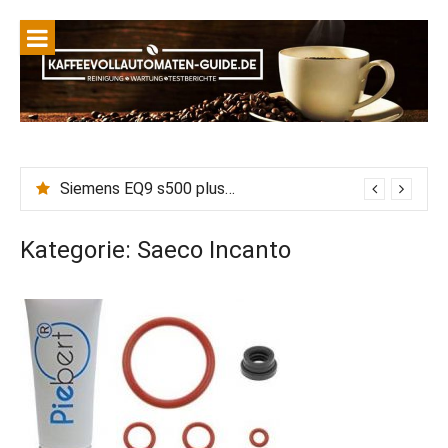
Siemens EQ9 s500 plus connect Wasserhärte einstellen, Entkalken vs Calc n Clean: Wie wirkt die eingestellte Wasserhärte auf Entkalkungszyklen?
Kategorie:
Saeco Incanto