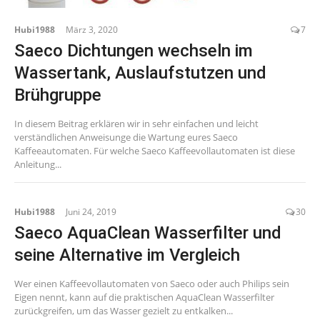
Hubi1988
März 3, 2020
7
Saeco Dichtungen wechseln im
Wassertank, Auslaufstutzen und
Brühgruppe
In diesem Beitrag erklären wir in sehr einfachen und leicht
verständlichen Anweisunge die Wartung eures Saeco
Kaffeeautomaten. Für welche Saeco Kaffeevollautomaten ist diese
Anleitung...
Hubi1988
Juni 24, 2019
30
Saeco AquaClean Wasserfilter und
seine Alternative im Vergleich
Wer einen Kaffeevollautomaten von Saeco oder auch Philips sein
Eigen nennt, kann auf die praktischen AquaClean Wasserfilter
zurückgreifen, um das Wasser gezielt zu entkalken...