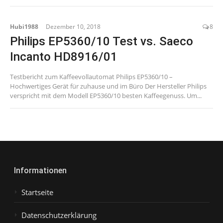
Hubi1988
Dezember 10, 2018
8
Philips EP5360/10 Test vs. Saeco
Incanto HD8916/01
Testbericht zum Kaffeevollautomat Philips EP5360/10 –
Hochwertiges Gerät für zuhause und im Büro Der Hersteller Philips
verspricht mit dem Modell EP5360/10 besten Kaffeegenuss. Um...
Informationen
Startseite
Datenschutzerklärung