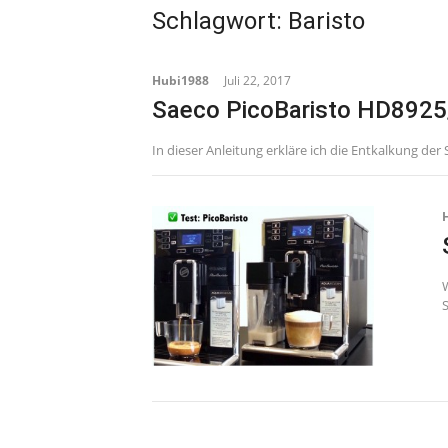
Schlagwort:
Baristo
Hubi1988
Juli 22, 2017
Saeco PicoBaristo HD8925/
In dieser Anleitung erkläre ich die Entkalkung der
W
S