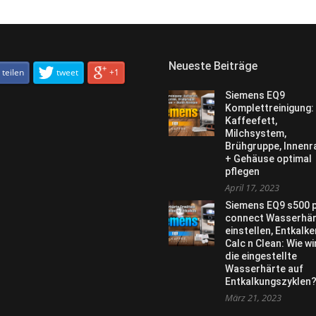
Neueste Beiträge
teilen
tweet
+1
Siemens EQ9
Komplettreinigung:
Kaffeefett,
Milchsystem,
Brühgruppe, Innen
+ Gehäuse optimal
pflegen
April 17, 2023
Siemens EQ9 s500 
connect Wasserhär
einstellen, Entkalke
Calc n Clean: Wie wi
die eingestellte
Wasserhärte auf
Entkalkungszyklen
März 21, 2023