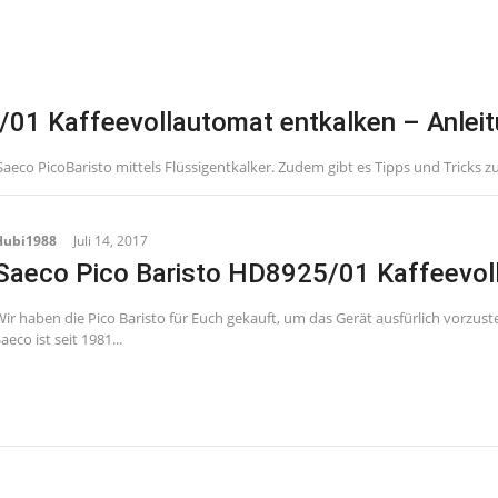
01 Kaffeevollautomat entkalken – Anleit
 Saeco PicoBaristo mittels Flüssigentkalker. Zudem gibt es Tipps und Tricks z
Hubi1988
Juli 14, 2017
Saeco Pico Baristo HD8925/01 Kaffeevol
ir haben die Pico Baristo für Euch gekauft, um das Gerät ausfürlich vorzust
aeco ist seit 1981...