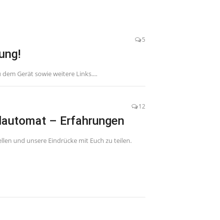
5
ung!
u dem Gerät sowie weitere Links....
12
lautomat – Erfahrungen
ellen und unsere Eindrücke mit Euch zu teilen.