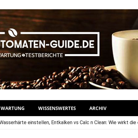
D WARTUNG
WISSENSWERTES
ARCHIV
sserhärte einstellen, Entkalken vs Calc n Clean: Wie wirkt die