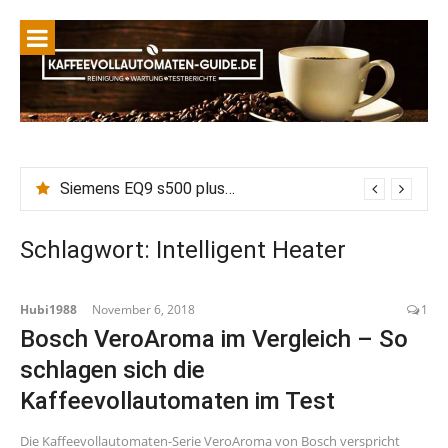
Siemens EQ9 s500 plus connect Wasserhärte einstellen, Entkalken vs Calc n Clean: Wie wirkt die eingestellte Wasserhärte auf Entkalkungszyklen?
Schlagwort:
Intelligent Heater
Hubi1988
November 6, 2018
1
Bosch VeroAroma im Vergleich – So
schlagen sich die
Kaffeevollautomaten im Test
Die Kaffeevollautomaten-Serie VeroAroma von Bosch verspricht