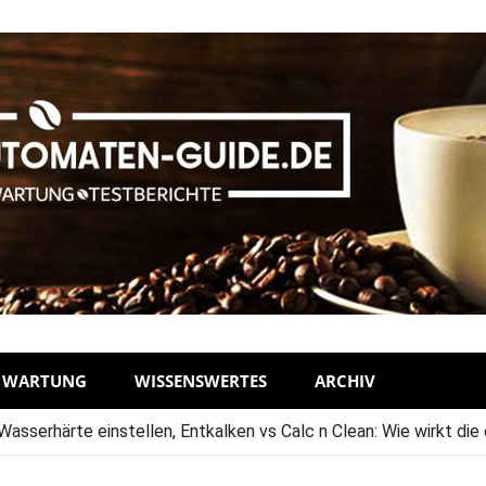
D WARTUNG
WISSENSWERTES
ARCHIV
sserhärte einstellen, Entkalken vs Calc n Clean: Wie wirkt die