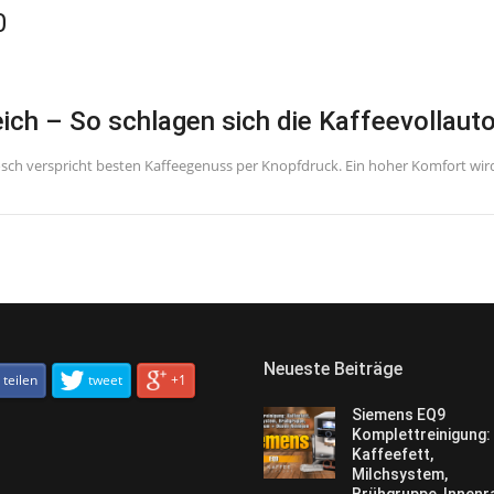
0
ich – So schlagen sich die Kaffeevollaut
ch verspricht besten Kaffeegenuss per Knopfdruck. Ein hoher Komfort wird
Neueste Beiträge
teilen
tweet
+1
Siemens EQ9
Komplettreinigung:
Kaffeefett,
Milchsystem,