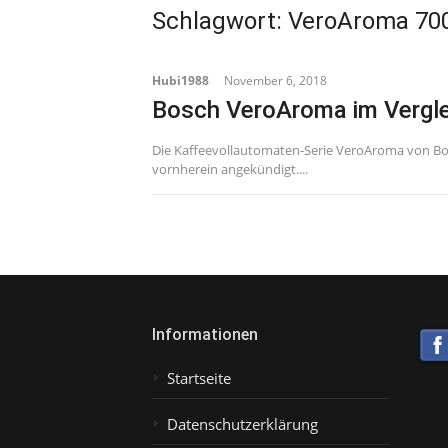
Schlagwort:
VeroAroma 70
Hubi1988
November 6, 2018
Bosch VeroAroma im Vergle
Die Kaffeevollautomaten-Serie VeroAroma von Bos
vornherein angekündigt....
Informationen
Startseite
Datenschutzerklärung