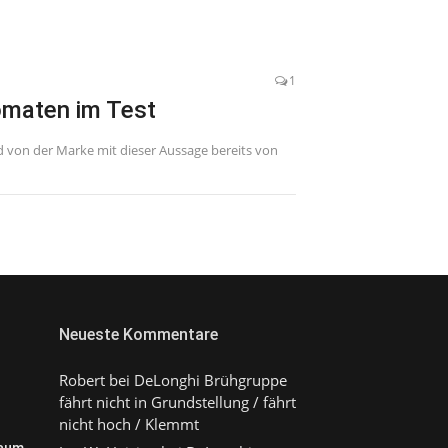
1
omaten im Test
 von der Marke mit dieser Aussage bereits von
Neueste Kommentare
Robert
bei
DeLonghi Brühgruppe
fährt nicht in Grundstellung / fährt
nicht hoch / Klemmt