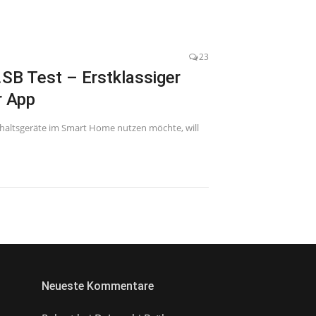
23
B Test – Erstklassiger
r App
haltsgeräte im Smart Home nutzen möchte, will
Neueste Kommentare