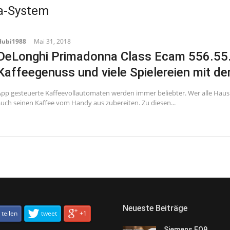
a-System
Hubi1988
Mai 31, 2018
DeLonghi Primadonna Class Ecam 556.55.S
Kaffeegenuss und viele Spielereien mit de
App gesteuerte Kaffeevollautomaten werden immer beliebter. Wer alle Haus
auch seinen Kaffee vom Handy aus zubereiten. Zu diesen...
Neueste Beiträge
teilen
tweet
+1
Siemens EQ9