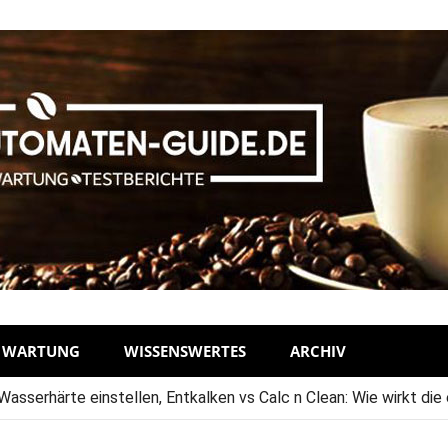
D WARTUNG
WISSENSWERTES
ARCHIV
sserhärte einstellen, Entkalken vs Calc n Clean: Wie wirkt die